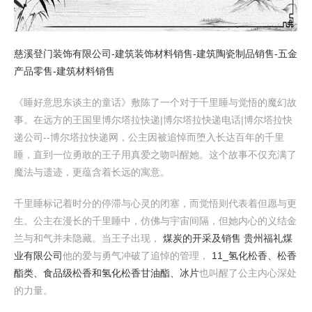
慈溪登门装饰有限公司-建筑装饰材料销售-建筑陶瓷制品销售-五金
产品零售-建筑材料销售
《睡好意思东谈主的童话》敷陈了一个对于千里睡与觉悟的魔幻故
事。在远方的王国里博尔塔拉快递|博尔塔拉快递电话|博尔塔拉快
递公司--博尔塔拉快递网，公主因被追悼而堕入长达百年的千里
睡，直到一位勇敢的王子用真爱之吻叫醒她。这个故事不仅充满了
魔法与遗迹，更蕴含着长远的寓意。
千里睡标记着时分的停滞与心灵的闭塞，而觉悟则代表着但愿与更
生。公主在漫长的千里睡中，仿佛与宇宙间隔，但她内心的义结金
兰与和气并未隐藏。当王子出现，
煤炭的开采及销售 贵州福礼煤
业有限公司
他的爱与勇气冲破了追悼的管理，
11_氢化松香、松香
酯类、食品级松香和氢化松香甘油酯、冰片
也叫醒了公主内心深处
的力量。